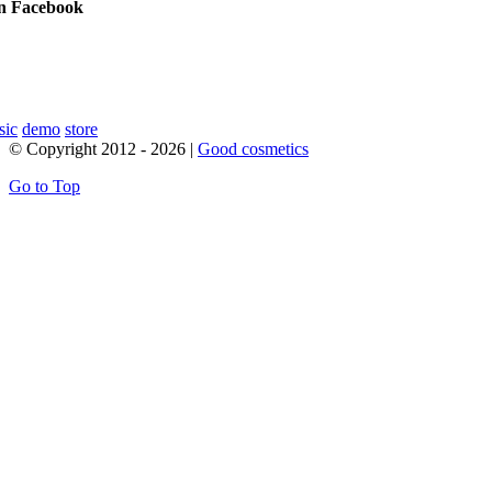
on Facebook
sic
demo
store
© Copyright 2012 -
2026 |
Good cosmetics
Go to Top