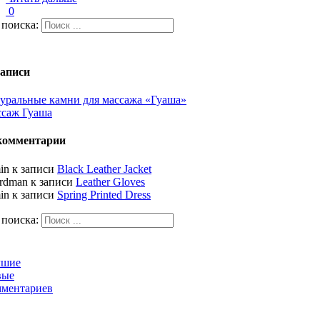
0
 поиска:
записи
уральные камни для массажа «Гуаша»
саж Гуаша
комментарии
in
к записи
Black Leather Jacket
rdman
к записи
Leather Gloves
in
к записи
Spring Printed Dress
 поиска:
чшие
вые
ментариев