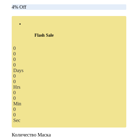
4% Off
Flash Sale
0
0
0
0
Days
0
0
Hrs
0
0
Min
0
0
Sec
Количество Маска